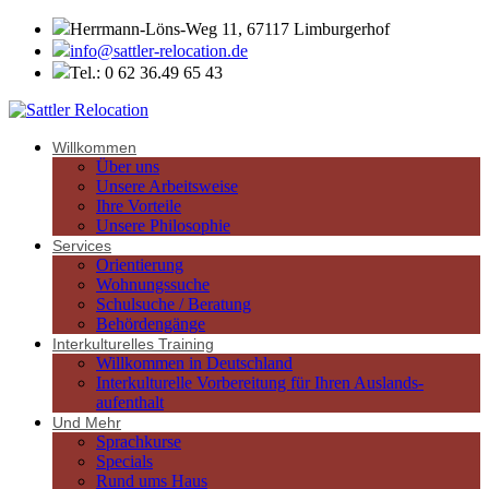
Herrmann-Löns-Weg 11, 67117 Limburgerhof
info@sattler-relocation.de
Tel.: 0 62 36.49 65 43
Willkommen
Über uns
Unsere Arbeitsweise
Ihre Vorteile
Unsere Philosophie
Services
Orientierung
Wohnungssuche
Schulsuche / Beratung
Behördengänge
Interkulturelles Training
Willkommen in Deutschland
Interkulturelle Vorbereitung für Ihren Auslands-
aufenthalt
Und Mehr
Sprachkurse
Specials
Rund ums Haus