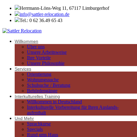
Herrmann-Löns-Weg 11, 67117 Limburgerhof
info@sattler-relocation.de
Tel.: 0 62 36.49 65 43
Willkommen
Über uns
Unsere Arbeitsweise
Ihre Vorteile
Unsere Philosophie
Services
Orientierung
Wohnungssuche
Schulsuche / Beratung
Behördengänge
Interkulturelles Training
Willkommen in Deutschland
Interkulturelle Vorbereitung für Ihren Auslands-
aufenthalt
Und Mehr
Sprachkurse
Specials
Rund ums Haus