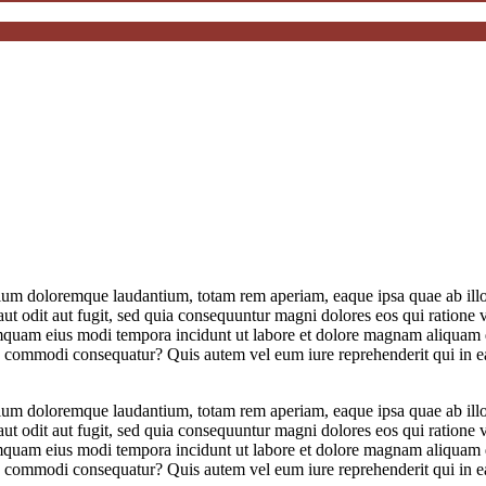
tium doloremque laudantium, totam rem aperiam, eaque ipsa quae ab illo in
ut odit aut fugit, sed quia consequuntur magni dolores eos qui ratione
n numquam eius modi tempora incidunt ut labore et dolore magnam aliqua
ea commodi consequatur? Quis autem vel eum iure reprehenderit qui in ea
tium doloremque laudantium, totam rem aperiam, eaque ipsa quae ab illo in
ut odit aut fugit, sed quia consequuntur magni dolores eos qui ratione
n numquam eius modi tempora incidunt ut labore et dolore magnam aliqua
ea commodi consequatur? Quis autem vel eum iure reprehenderit qui in ea