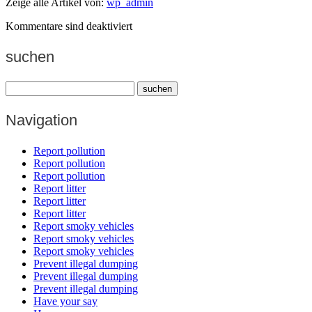
Zeige alle Artikel von:
wp_admin
Kommentare sind deaktiviert
suchen
Navigation
Report pollution
Report pollution
Report pollution
Report litter
Report litter
Report litter
Report smoky vehicles
Report smoky vehicles
Report smoky vehicles
Prevent illegal dumping
Prevent illegal dumping
Prevent illegal dumping
Have your say