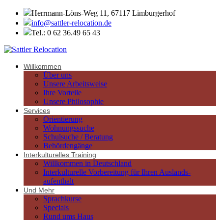
Herrmann-Löns-Weg 11, 67117 Limburgerhof
info@sattler-relocation.de
Tel.: 0 62 36.49 65 43
Willkommen
Über uns
Unsere Arbeitsweise
Ihre Vorteile
Unsere Philosophie
Services
Orientierung
Wohnungssuche
Schulsuche / Beratung
Behördengänge
Interkulturelles Training
Willkommen in Deutschland
Interkulturelle Vorbereitung für Ihren Auslands-
aufenthalt
Und Mehr
Sprachkurse
Specials
Rund ums Haus