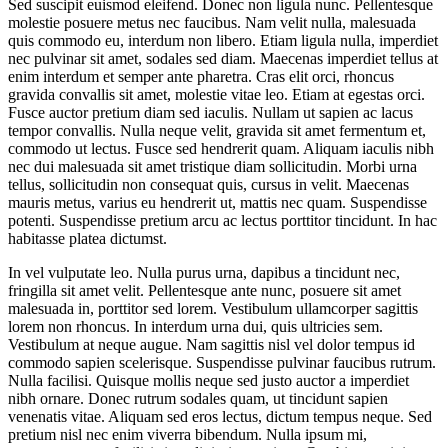
Sed suscipit euismod eleifend. Donec non ligula nunc. Pellentesque
molestie posuere metus nec faucibus. Nam velit nulla, malesuada
quis commodo eu, interdum non libero. Etiam ligula nulla, imperdiet
nec pulvinar sit amet, sodales sed diam. Maecenas imperdiet tellus at
enim interdum et semper ante pharetra. Cras elit orci, rhoncus
gravida convallis sit amet, molestie vitae leo. Etiam at egestas orci.
Fusce auctor pretium diam sed iaculis. Nullam ut sapien ac lacus
tempor convallis. Nulla neque velit, gravida sit amet fermentum et,
commodo ut lectus. Fusce sed hendrerit quam. Aliquam iaculis nibh
nec dui malesuada sit amet tristique diam sollicitudin. Morbi urna
tellus, sollicitudin non consequat quis, cursus in velit. Maecenas
mauris metus, varius eu hendrerit ut, mattis nec quam. Suspendisse
potenti. Suspendisse pretium arcu ac lectus porttitor tincidunt. In hac
habitasse platea dictumst.
In vel vulputate leo. Nulla purus urna, dapibus a tincidunt nec,
fringilla sit amet velit. Pellentesque ante nunc, posuere sit amet
malesuada in, porttitor sed lorem. Vestibulum ullamcorper sagittis
lorem non rhoncus. In interdum urna dui, quis ultricies sem.
Vestibulum at neque augue. Nam sagittis nisl vel dolor tempus id
commodo sapien scelerisque. Suspendisse pulvinar faucibus rutrum.
Nulla facilisi. Quisque mollis neque sed justo auctor a imperdiet
nibh ornare. Donec rutrum sodales quam, ut tincidunt sapien
venenatis vitae. Aliquam sed eros lectus, dictum tempus neque. Sed
pretium nisl nec enim viverra bibendum. Nulla ipsum mi,