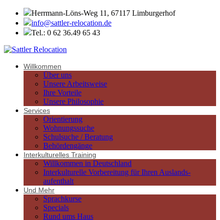
Herrmann-Löns-Weg 11, 67117 Limburgerhof
info@sattler-relocation.de
Tel.: 0 62 36.49 65 43
Willkommen
Über uns
Unsere Arbeitsweise
Ihre Vorteile
Unsere Philosophie
Services
Orientierung
Wohnungssuche
Schulsuche / Beratung
Behördengänge
Interkulturelles Training
Willkommen in Deutschland
Interkulturelle Vorbereitung für Ihren Auslands-
aufenthalt
Und Mehr
Sprachkurse
Specials
Rund ums Haus